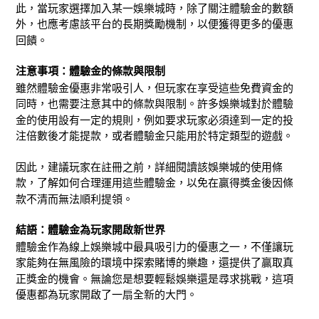
此，當玩家選擇加入某一娛樂城時，除了關注體驗金的數額
外，也應考慮該平台的長期獎勵機制，以便獲得更多的優惠
回饋。
注意事項：體驗金的條款與限制
雖然體驗金優惠非常吸引人，但玩家在享受這些免費資金的
同時，也需要注意其中的條款與限制。許多娛樂城對於體驗
金的使用設有一定的規則，例如要求玩家必須達到一定的投
注倍數後才能提款，或者體驗金只能用於特定類型的遊戲。
因此，建議玩家在註冊之前，詳細閱讀該娛樂城的使用條
款，了解如何合理運用這些體驗金，以免在贏得獎金後因條
款不清而無法順利提領。
結語：體驗金為玩家開啟新世界
體驗金作為線上娛樂城中最具吸引力的優惠之一，不僅讓玩
家能夠在無風險的環境中探索賭博的樂趣，還提供了贏取真
正獎金的機會。無論您是想要輕鬆娛樂還是尋求挑戰，這項
優惠都為玩家開啟了一扇全新的大門。