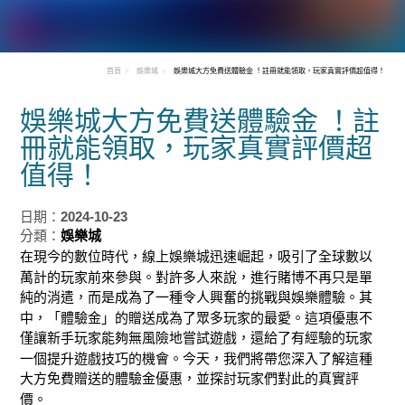
首頁
娛樂城
娛樂城大方免費送體驗金 ！註冊就能領取，玩家真實評價超值得！
娛樂城大方免費送體驗金 ！註
冊就能領取，玩家真實評價超
值得！
日期：
2024-10-23
分類：
娛樂城
在現今的數位時代，線上娛樂城迅速崛起，吸引了全球數以
萬計的玩家前來參與。對許多人來說，進行賭博不再只是單
純的消遣，而是成為了一種令人興奮的挑戰與娛樂體驗。其
中，「體驗金」的贈送成為了眾多玩家的最愛。這項優惠不
僅讓新手玩家能夠無風險地嘗試遊戲，還給了有經驗的玩家
一個提升遊戲技巧的機會。今天，我們將帶您深入了解這種
大方免費贈送的體驗金優惠，並探討玩家們對此的真實評
價。