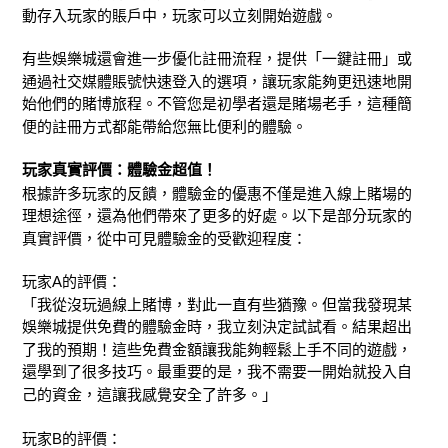
動存入玩家的賬戶中，玩家可以立刻開始遊戲。
有些娛樂城還會進一步優化註冊流程，提供「一鍵註冊」或
通過社交媒體賬號快速登入的選項，讓玩家能夠更迅速地開
始他們的賭博旅程。不管您是初學者還是賭場老手，這種簡
便的註冊方式都能帶給您無比便利的體驗。
玩家真實評價：體驗金超值！
根據許多玩家的反饋，體驗金的優惠不僅是進入線上賭場的
理想途徑，還為他們帶來了更多的好處。以下是部分玩家的
真實評價，從中可見體驗金的受歡迎程度：
玩家A的評價：
「我從沒玩過線上賭博，對此一直有些猶豫。但當我發現某
娛樂城提供免費的體驗金時，我立刻決定試試看。結果超出
了我的預期！這些免費金額讓我能夠輕鬆上手不同的遊戲，
還學到了很多技巧。最重要的是，我不需要一開始就投入自
己的資金，這讓我感覺安全了許多。」
玩家B的評價：