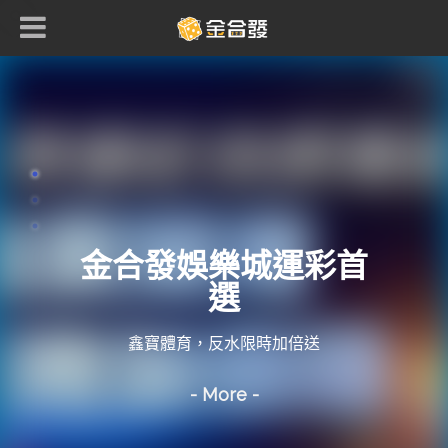
金合發娛樂城運彩首
選
鑫寶體育，反水限時加倍送
- More -