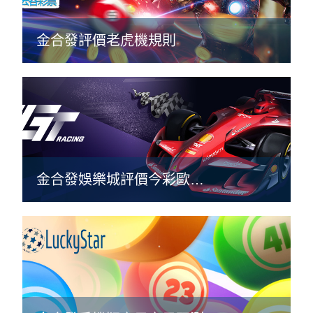
金合發評價老虎機規則
金合發娛樂城評價今彩歐冠盃賽果玩法