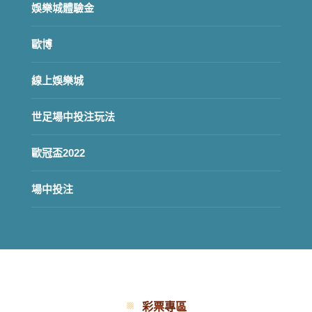
娛樂城體驗金
歐博
線上娛樂城
世足場中投注玩法
歐冠盃2022
場中投注
彩票專區