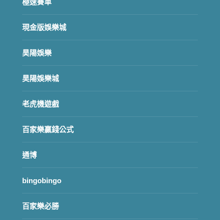
極速賽車
現金版娛樂城
昊陽娛樂
昊陽娛樂城
老虎機遊戲
百家樂贏錢公式
通博
bingobingo
百家樂必勝