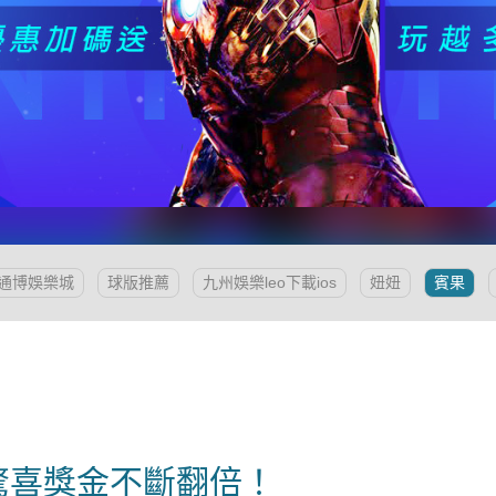
通博娛樂城
球版推薦
九州娛樂leo下載ios
妞妞
賓果
驚喜獎金不斷翻倍！