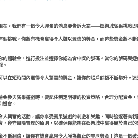
現在，我們有一個令人興奮的消息要告訴大家——娛樂城賓果挑戰即
這個挑戰，你將有機會贏得令人難以置信的獎金，而這些獎金將不斷
你的體驗金，進行投注並選擇你認為會中獎的號碼。當你的號碼與遊
報。
可以在短時間內贏得令人驚喜的獎金，讓你的賬戶餘額不斷攀升。這
驗金參與賓果遊戲時，要記住制定明確的投資策略，合理分配資金，
和機會。
令人興奮的活動，讓你享受賓果遊戲的刺激和樂趣，同時追逐著高額
資，遵守風險管理的原則，以確保你能夠在娛樂城中贏得屬於自己的
金不斷翻倍，讓你有機會贏得令人嘆為觀止的豐厚獎金！這是一個破