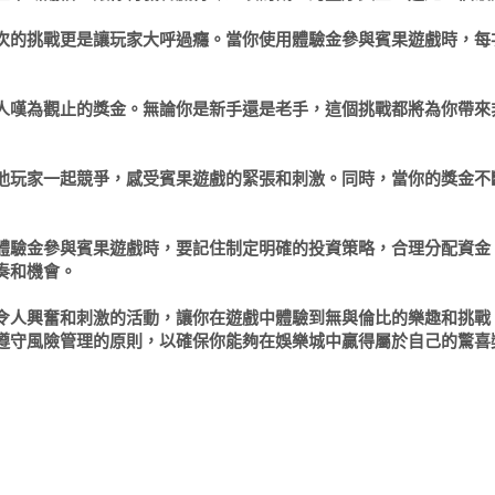
次的挑戰更是讓玩家大呼過癮。當你使用體驗金參與賓果遊戲時，每
人嘆為觀止的獎金。無論你是新手還是老手，這個挑戰都將為你帶來
他玩家一起競爭，感受賓果遊戲的緊張和刺激。同時，當你的獎金不
體驗金參與賓果遊戲時，要記住制定明確的投資策略，合理分配資金
奏和機會。
令人興奮和刺激的活動，讓你在遊戲中體驗到無與倫比的樂趣和挑戰
遵守風險管理的原則，以確保你能夠在娛樂城中贏得屬於自己的驚喜