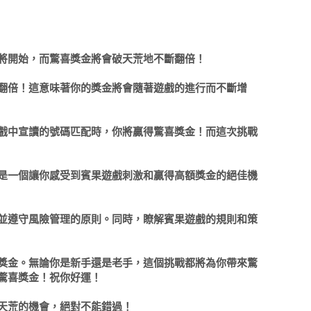
將開始，而驚喜獎金將會破天荒地不斷翻倍！
翻倍！這意味著你的獎金將會隨著遊戲的進行而不斷增
戲中宣讀的號碼匹配時，你將贏得驚喜獎金！而這次挑戰
是一個讓你感受到賓果遊戲刺激和贏得高額獎金的絕佳機
並遵守風險管理的原則。同時，瞭解賓果遊戲的規則和策
獎金。無論你是新手還是老手，這個挑戰都將為你帶來驚
驚喜獎金！祝你好運！
天荒的機會，絕對不能錯過！