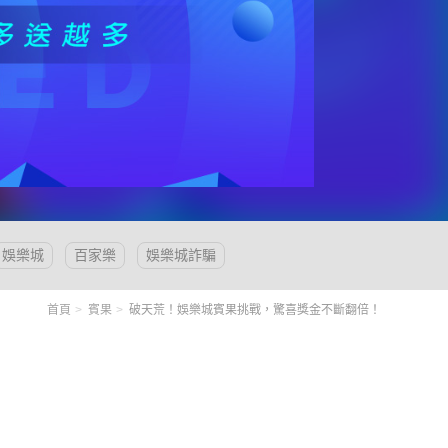
娛樂城
百家樂
娛樂城詐騙
首頁
賓果
破天荒！娛樂城賓果挑戰，驚喜獎金不斷翻倍！